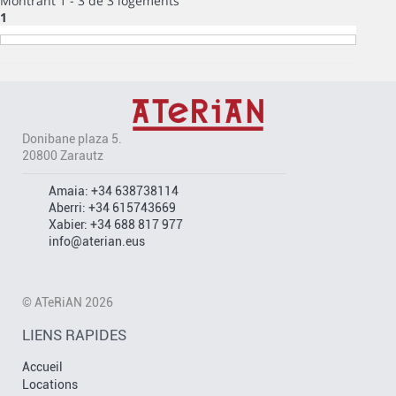
Montrant 1 - 3 de 3 logements
1
Donibane plaza 5.
20800 Zarautz
Amaia:
+34 638738114
Aberri:
+34 615743669
Xabier:
+34 688 817 977
info@aterian.eus
© ATeRiAN 2026
LIENS RAPIDES
Accueil
Locations