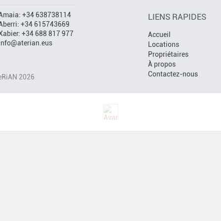
Amaia:
+34 638738114
LIENS RAPIDES
Aberri:
+34 615743669
Xabier:
+34 688 817 977
Accueil
info@aterian.eus
Locations
Propriétaires
À propos
Contactez-nous
eRiAN 2026