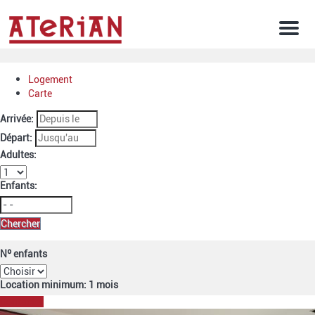
Men
Logement
Carte
Arrivée:
Départ:
Adultes:
Enfants:
Chercher
Nº enfants
Location minimum: 1 mois
Contacter