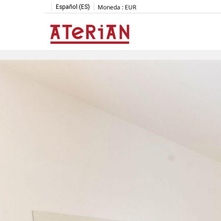
Moneda :
EUR
Español (ES)