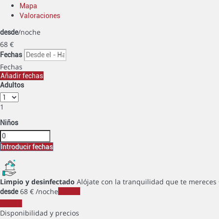
Mapa
Valoraciones
/noche
desde
68
€
Fechas
Fechas
Añadir fechas
Adultos
1
Niños
Introducir fechas
Limpio y desinfectado
Alójate con la tranquilidad que te mereces
68
€
/noche
Fechas
desde
Fechas
Disponibilidad y precios