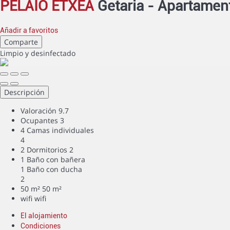
PELAIO ETXEA
Getaria -
Apartamen
Añadir a favoritos
Comparte
Limpio
y desinfectado
Descripción
Valoración
9.7
Ocupantes
3
4 Camas individuales
4
2 Dormitorios
2
1 Baño con bañera
1 Baño con ducha
2
50 m²
50 m²
wifi
wifi
El alojamiento
Condiciones