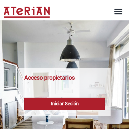
M
e
n
u
Acceso propietarios