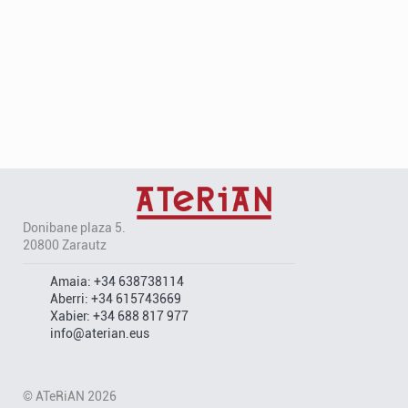
Donibane plaza 5.
20800 Zarautz
Amaia:
+34 638738114
Aberri:
+34 615743669
Xabier:
+34 688 817 977
info@aterian.eus
© ATeRiAN 2026