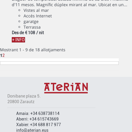
d'11 mesos. Magnífic dúplex mirant al mar. Ubicat en un...
Vistes al mar
Accés Internet
garatge
Terrassa
Des de
€ 108
/ nit
+ INFO
Mostrant 1 - 9 de 18 allotjaments
1
2
Donibane plaza 5.
20800 Zarautz
Amaia:
+34 638738114
Aberri:
+34 615743669
Xabier:
+34 688 817 977
info@aterian.eus