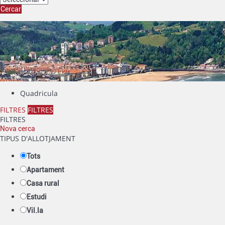
Cercar
Quadricula
FILTRES
FILTRES
FILTRES
Nova cerca
TIPUS D'ALLOTJAMENT
Tots
Apartament
Casa rural
Estudi
Vil.la