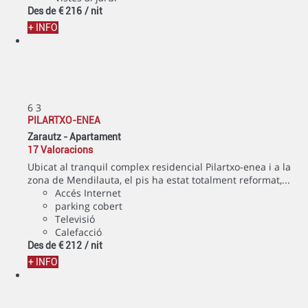
Des de
€ 216
/ nit
+ INFO
6
3
PILARTXO-ENEA
Zarautz -
Apartament
17 Valoracions
Ubicat al tranquil complex residencial Pilartxo-enea i a la
zona de Mendilauta, el pis ha estat totalment reformat,...
Accés Internet
parking cobert
Televisió
Calefacció
Des de
€ 212
/ nit
+ INFO