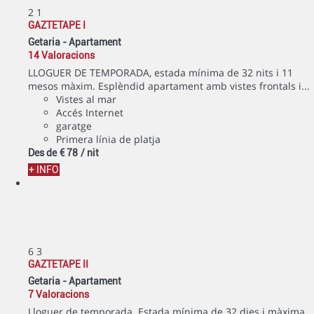
2
1
GAZTETAPE I
Getaria -
Apartament
14 Valoracions
LLOGUER DE TEMPORADA, estada mínima de 32 nits i 11
mesos màxim. Esplèndid apartament amb vistes frontals i...
Vistes al mar
Accés Internet
garatge
Primera línia de platja
Des de
€ 78
/ nit
+ INFO
6
3
GAZTETAPE II
Getaria -
Apartament
7 Valoracions
Lloguer de temporada. Estada mínima de 32 dies i màxima