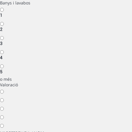
Banys i lavabos
1
2
3
4
5
o més
Valoració