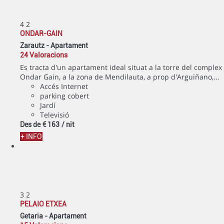
4
2
ONDAR-GAIN
Zarautz -
Apartament
24 Valoracions
Es tracta d'un apartament ideal situat a la torre del complex
Ondar Gain, a la zona de Mendilauta, a prop d'Arguiñano,...
Accés Internet
parking cobert
Jardí
Televisió
Des de
€ 163
/ nit
+ INFO
3
2
PELAIO ETXEA
Getaria -
Apartament