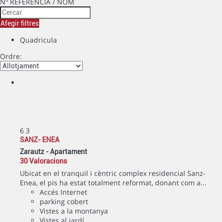
Nº REFERENCIA / NOM
Afegir filtres
Quadricula
Ordre:
6
3
SANZ- ENEA
Zarautz -
Apartament
30 Valoracions
Ubicat en el tranquil i cèntric complex residencial Sanz-
Enea, el pis ha estat totalment reformat, donant com a...
Accés Internet
parking cobert
Vistes a la montanya
Vistes al jardí