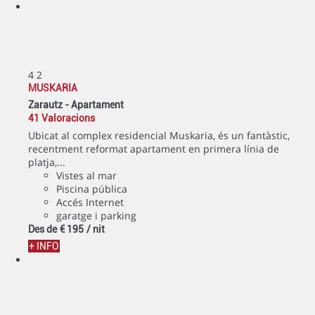
4
2
MUSKARIA
Zarautz -
Apartament
41 Valoracions
Ubicat al complex residencial Muskaria, és un fantàstic,
recentment reformat apartament en primera línia de
platja,...
Vistes al mar
Piscina pública
Accés Internet
garatge i parking
Des de
€ 195
/ nit
+ INFO