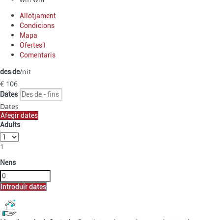
Allotjament
Condicions
Mapa
Ofertes
1
Comentaris
/nit
des de
€ 106
Dates
Dates
Afegir dates
Adults
1
Nens
Introduïr dates