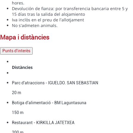
hores.
Devolución de fianza: por transferencia bancaria entre 5 y
15 días tras la salida del alojamiento
Iva inclòs en el preu de l'allotjament
No s'admeten animals.
mapa i distàncies
Punts d'interès
Distàncies
Parc d'atraccions - IGUELDO. SAN SEBASTIAN
20 m
Botiga d'alimentació - BM Laguntasuna
150 m
Restaurant - KIRKILLA JATETXEA
200 m