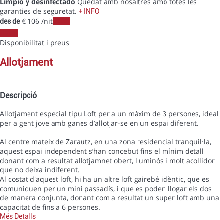
Limpio y desinfectado
Quedat amb nosaltres amb totes les
garanties de seguretat.
+ INFO
€ 106
/nit
Dates
des de
Dates
Disponibilitat i preus
allotjament
Descripció
Allotjament especial tipu Loft per a un màxim de 3 persones, ideal
per a gent jove amb ganes d’allotjar-se en un espai diferent.
Al centre mateix de Zarautz, en una zona residencial tranquil·la,
aquest espai independent s’han concebut fins el mínim detall
donant com a resultat allotjamnet obert, lluminós i molt acollidor
que no deixa indiferent.
Al costat d'aquest loft, hi ha un altre loft gairebé idèntic, que es
comuniquen per un mini passadís, i que es poden llogar els dos
de manera conjunta, donant com a resultat un super loft amb una
capacitat de fins a 6 persones.
Més Detalls