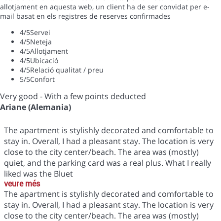
allotjament en aquesta web, un client ha de ser convidat per e-
mail basat en els registres de reserves confirmades
4
/5
Servei
4
/5
Neteja
4
/5
Allotjament
4
/5
Ubicació
4
/5
Relació qualitat / preu
5
/5
Confort
Very good - With a few points deducted
Ariane (Alemania)
The apartment is stylishly decorated and comfortable to
stay in. Overall, I had a pleasant stay. The location is very
close to the city center/beach. The area was (mostly)
quiet, and the parking card was a real plus. What I really
liked was the Bluet
veure més
The apartment is stylishly decorated and comfortable to
stay in. Overall, I had a pleasant stay. The location is very
close to the city center/beach. The area was (mostly)