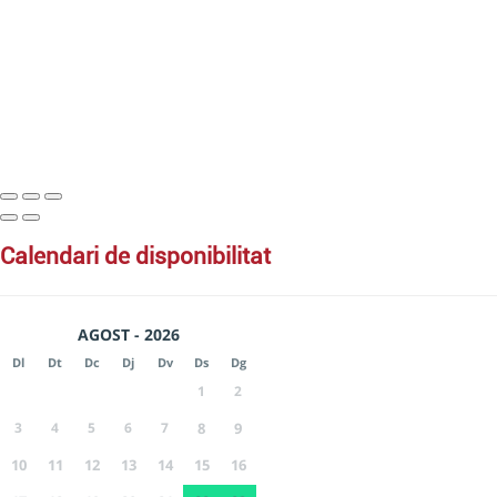
calendari de disponibilitat
AGOST - 2026
Dl
Dt
Dc
Dj
Dv
Ds
Dg
1
2
3
4
5
6
7
8
9
10
11
12
13
14
15
16