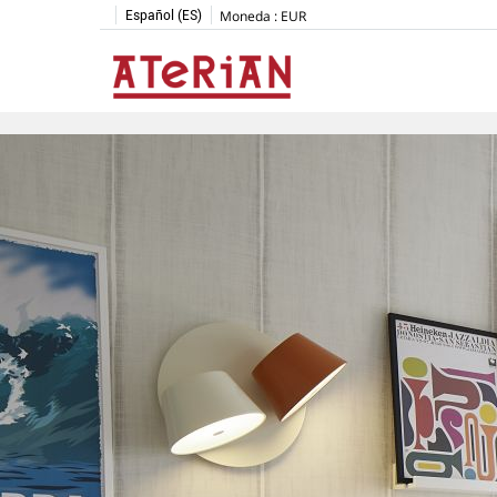
Moneda :
EUR
Español (ES)