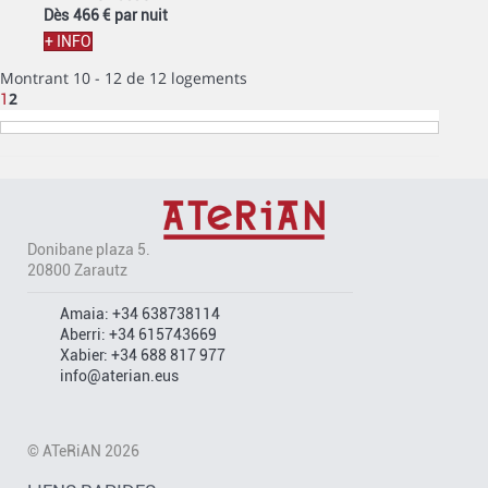
Dès
466 €
par nuit
+ INFO
Montrant 10 - 12 de 12 logements
2
1
Donibane plaza 5.
20800 Zarautz
Amaia:
+34 638738114
Aberri:
+34 615743669
Xabier:
+34 688 817 977
info@aterian.eus
© ATeRiAN 2026