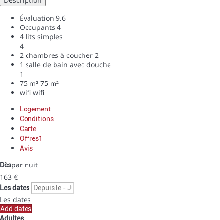
Description
Évaluation
9.6
Occupants
4
4 lits simples
4
2 chambres à coucher
2
1 salle de bain avec douche
1
75 m²
75 m²
wifi
wifi
Logement
Conditions
Carte
Offres
1
Avis
par nuit
Dès
163
€
Les dates
Les dates
Add dates
Adultes