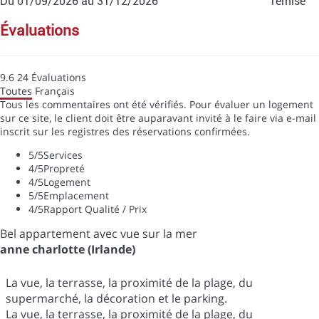
Du 01/09/2026 au 31/12/2026
remise
évaluations
9.6
24
Évaluations
Toutes
Français
Tous les commentaires ont été vérifiés. Pour évaluer un logement
sur ce site, le client doit être auparavant invité à le faire via e-mail
inscrit sur les registres des réservations confirmées.
5
/5
Services
4
/5
Propreté
4
/5
Logement
5
/5
Emplacement
4
/5
Rapport Qualité / Prix
Bel appartement avec vue sur la mer
anne charlotte (Irlande)
La vue, la terrasse, la proximité de la plage, du
supermarché, la décoration et le parking.
La vue, la terrasse, la proximité de la plage, du