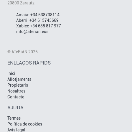
20800 Zarautz
Amaia:
+34 638738114
Aberri:
+34 615743669
Xabier:
+34 688 817 977
info@aterian.eus
© ATeRiAN 2026
ENLLAÇOS RÀPIDS
Inici
Allotjaments
Propietaris
Nosaltres
Contacte
AJUDA
Termes
Política de cookies
Avis legal